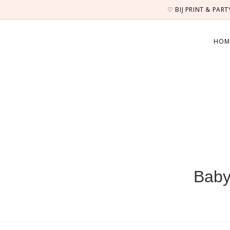
Ga
♡ BIJ PRINT & PAR
naar
inhoud
HOM
Baby