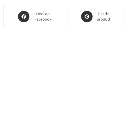
Opent
Opent
Deel op
Pin dit
Facebook
product
in
in
een
een
nieuw
nieuw
venster
venster