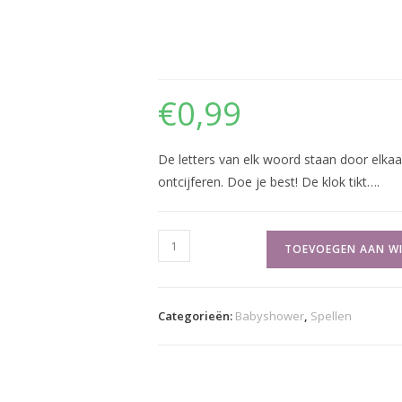
Baby – De 10 woorden S
€
0,99
De letters van elk woord staan door elkaa
ontcijferen. Doe je best! De klok tikt….
Baby
TOEVOEGEN AAN W
-
De
10
Categorieën:
Babyshower
,
Spellen
woorden
Scrabble
-
Bloem