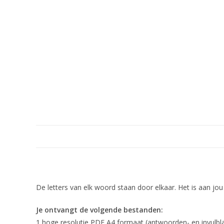
Beschrijving
De letters van elk woord staan door elkaar. Het is aan jou
Je ontvangt de volgende bestanden:
1 hoge resolutie PDF A4 formaat (antwoorden- en invulbl