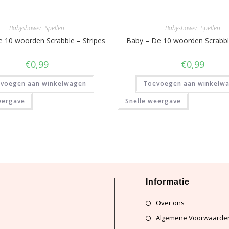
Babyshower
,
Spellen
Babyshower
,
Spellen
 10 woorden Scrabble – Stripes
Baby – De 10 woorden Scrabbl
€
0,99
€
0,99
voegen aan winkelwagen
Toevoegen aan winkelw
eergave
Snelle weergave
Informatie
Over ons
Algemene Voorwaarde