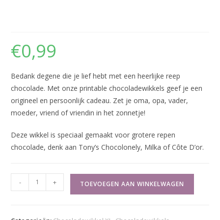
Bedankt – Bloem XL
€
0,99
Bedank degene die je lief hebt met een heerlijke reep
chocolade. Met onze printable chocoladewikkels geef je een
origineel en persoonlijk cadeau. Zet je oma, opa, vader,
moeder, vriend of vriendin in het zonnetje!
Deze wikkel is speciaal gemaakt voor grotere repen
chocolade, denk aan Tony’s Chocolonely, Milka of Côte D’or.
Bedankt
-
+
TOEVOEGEN AAN WINKELWAGEN
-
Bloem
XL