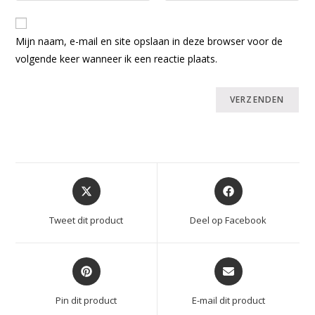
Mijn naam, e-mail en site opslaan in deze browser voor de
volgende keer wanneer ik een reactie plaats.
Opent
Opent
in
in
een
een
Tweet dit product
Deel op Facebook
nieuw
nieuw
venster
venster
Opent
Opent
in
in
een
een
Pin dit product
E-mail dit product
nieuw
nieuw