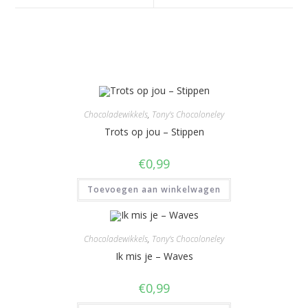
venster
venster
Gerelateerde producten
Chocoladewikkels
,
Tony's Chocoloneley
Trots op jou – Stippen
€
0,99
Toevoegen aan winkelwagen
Chocoladewikkels
,
Tony's Chocoloneley
Ik mis je – Waves
€
0,99