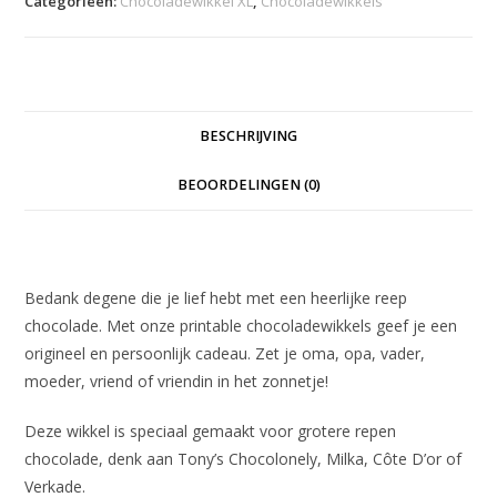
Categorieën:
Chocoladewikkel XL
,
Chocoladewikkels
aantal
BESCHRIJVING
BEOORDELINGEN (0)
Beschrijving
Bedank degene die je lief hebt met een heerlijke reep
chocolade. Met onze printable chocoladewikkels geef je een
origineel en persoonlijk cadeau. Zet je oma, opa, vader,
moeder, vriend of vriendin in het zonnetje!
Deze wikkel is speciaal gemaakt voor grotere repen
chocolade, denk aan Tony’s Chocolonely, Milka, Côte D’or of
Verkade.