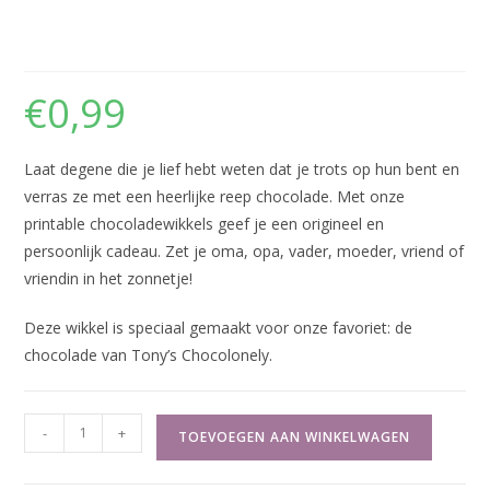
Trots op jou – Vlekjes
€
0,99
Laat degene die je lief hebt weten dat je trots op hun bent en
verras ze met een heerlijke reep chocolade. Met onze
printable chocoladewikkels geef je een origineel en
persoonlijk cadeau. Zet je oma, opa, vader, moeder, vriend of
vriendin in het zonnetje!
Deze wikkel is speciaal gemaakt voor onze favoriet: de
chocolade van Tony’s Chocolonely.
Trots
-
+
TOEVOEGEN AAN WINKELWAGEN
op
jou