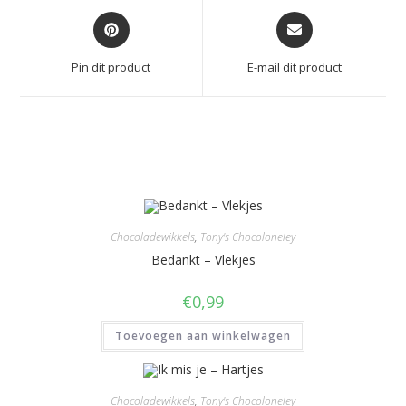
Opent
Opent
in
in
een
een
Pin dit product
E-mail dit product
nieuw
nieuw
venster
venster
Gerelateerde producten
Chocoladewikkels
,
Tony's Chocoloneley
Bedankt – Vlekjes
€
0,99
Toevoegen aan winkelwagen
Chocoladewikkels
,
Tony's Chocoloneley