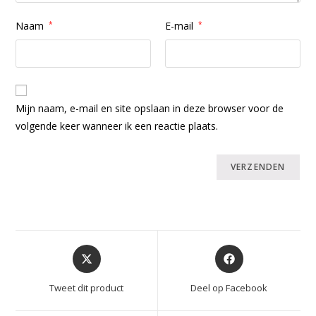
Naam
*
E-mail
*
Mijn naam, e-mail en site opslaan in deze browser voor de
volgende keer wanneer ik een reactie plaats.
Opent
Opent
in
in
een
een
Tweet dit product
Deel op Facebook
nieuw
nieuw
venster
venster