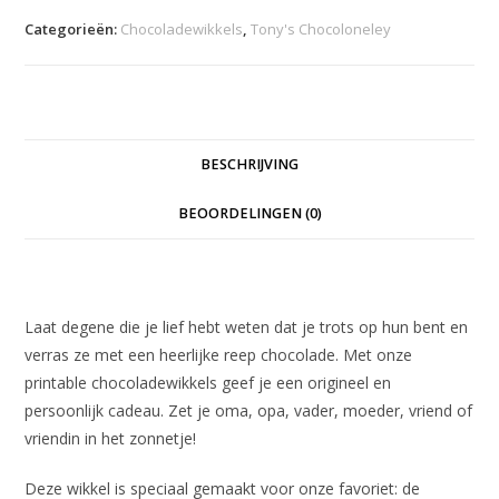
-
Categorieën:
Chocoladewikkels
,
Tony's Chocoloneley
Vlekjes
aantal
BESCHRIJVING
BEOORDELINGEN (0)
Beschrijving
Laat degene die je lief hebt weten dat je trots op hun bent en
verras ze met een heerlijke reep chocolade. Met onze
printable chocoladewikkels geef je een origineel en
persoonlijk cadeau. Zet je oma, opa, vader, moeder, vriend of
vriendin in het zonnetje!
Deze wikkel is speciaal gemaakt voor onze favoriet: de