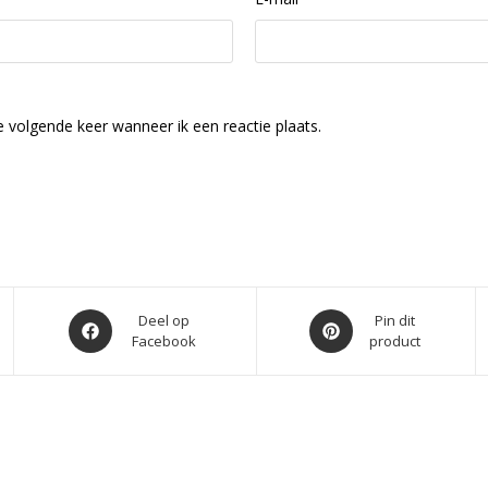
 volgende keer wanneer ik een reactie plaats.
Opent
Opent
Deel op
Pin dit
Facebook
product
in
in
een
een
nieuw
nieuw
venster
venster