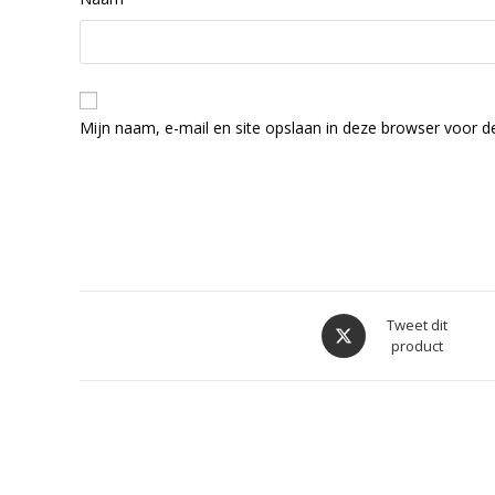
Mijn naam, e-mail en site opslaan in deze browser voor de
Opent
Tweet dit
product
in
een
nieuw
venster
Gerelateerde producten