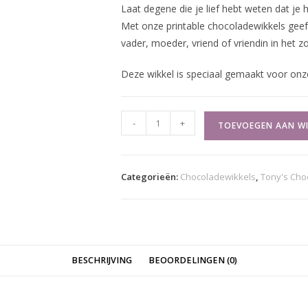
Laat degene die je lief hebt weten dat je 
Met onze printable chocoladewikkels geef 
vader, moeder, vriend of vriendin in het z
Deze wikkel is speciaal gemaakt voor onz
Ik
-
+
TOEVOEGEN AAN W
mis
je
-
Categorieën:
Chocoladewikkels
,
Tony's Cho
Waves
aantal
BESCHRIJVING
BEOORDELINGEN (0)