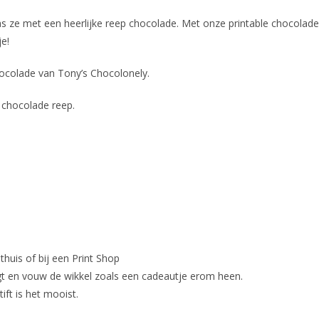
as ze met een heerlijke reep chocolade. Met onze printable chocoladew
je!
hocolade van Tony’s Chocolonely.
e chocolade reep.
thuis of bij een Print Shop
igt en vouw de wikkel zoals een cadeautje erom heen.
ift is het mooist.