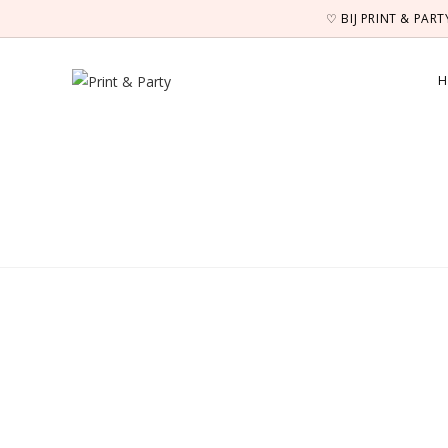
Ga
♡ BIJ PRINT & PAR
naar
inhoud
H