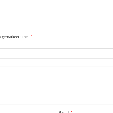
ijn gemarkeerd met
*
E-mail
*