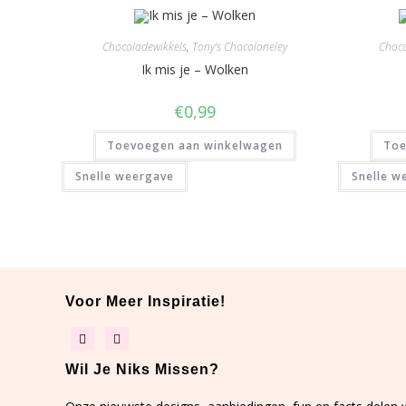
Chocoladewikkels
,
Tony's Chocoloneley
Choco
Ik mis je – Wolken
€
0,99
Toevoegen aan winkelwagen
Toe
Snelle weergave
Snelle w
Voor Meer Inspiratie!
Wil Je Niks Missen?