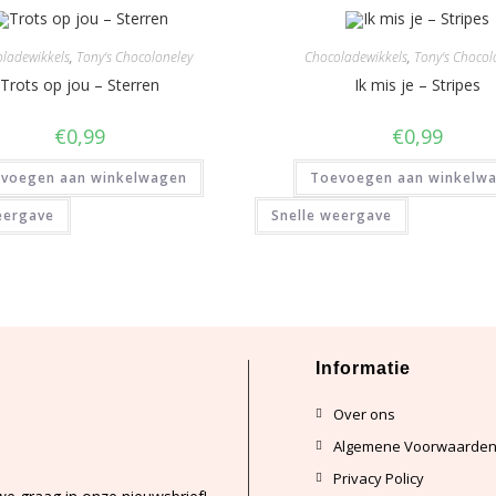
ladewikkels
,
Tony's Chocoloneley
Chocoladewikkels
,
Tony's Chocol
Trots op jou – Sterren
Ik mis je – Stripes
€
0,99
€
0,99
voegen aan winkelwagen
Toevoegen aan winkelw
eergave
Snelle weergave
Informatie
Over ons
Algemene Voorwaarde
Privacy Policy