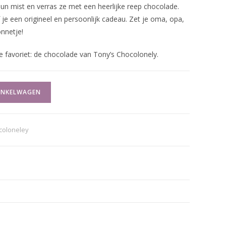
hun mist en verras ze met een heerlijke reep chocolade.
je een origineel en persoonlijk cadeau. Zet je oma, opa,
onnetje!
e favoriet: de chocolade van Tony’s Chocolonely.
INKELWAGEN
coloneley