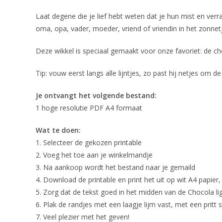
Laat degene die je lief hebt weten dat je hun mist en verr
oma, opa, vader, moeder, vriend of vriendin in het zonnet
Deze wikkel is speciaal gemaakt voor onze favoriet: de c
Tip: vouw eerst langs alle lijntjes, zo past hij netjes om d
Je ontvangt het volgende bestand:
1 hoge resolutie PDF A4 formaat
Wat te doen:
1. Selecteer de gekozen printable
2. Voeg het toe aan je winkelmandje
3. Na aankoop wordt het bestand naar je gemaild
4. Download de printable en print het uit op wit A4 papier, 
5. Zorg dat de tekst goed in het midden van de Chocola l
6. Plak de randjes met een laagje lijm vast, met een pritt st
7. Veel plezier met het geven!