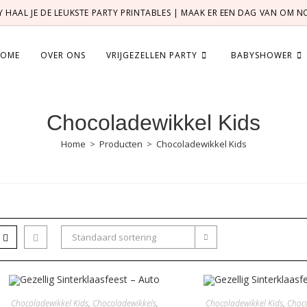
TY HAAL JE DE LEUKSTE PARTY PRINTABLES | MAAK ER EEN DAG VAN OM 
OME
OVER ONS
VRIJGEZELLEN PARTY
BABYSHOWER
Chocoladewikkel Kids
Home
>
Producten
>
Chocoladewikkel Kids
Standaard sortering
Chocoladewikkel Kids
,
Chocoladewikkels
,
Chocoladewikkel Kids
,
Choco