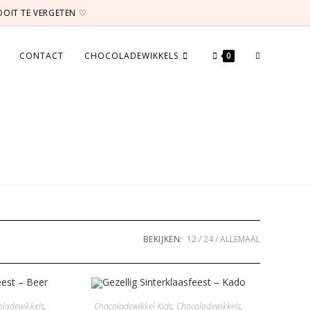
NOOIT TE VERGETEN ♡
TOGGLE
CONTACT
CHOCOLADEWIKKELS
0
WEBSITE
ZOEKEN
BEKIJKEN:
12
24
ALLEMAAL
ladewikkels
,
Chocoladewikkel Kids
,
Chocoladewikkels
,