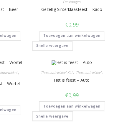
Feestdagen
est – Beer
Gezellig Sinterklaasfeest – Kado
€
0,99
kelwagen
Toevoegen aan winkelwagen
Snelle weergave
ladewikkels
,
Chocoladewikkel Kids
,
Chocoladewikkels
Het is feest – Auto
st – Wortel
€
0,99
Toevoegen aan winkelwagen
kelwagen
Snelle weergave